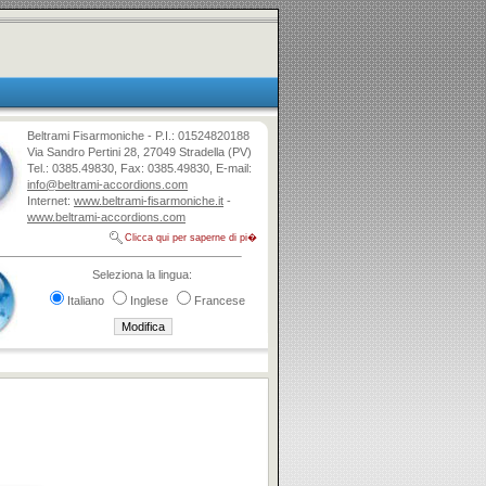
Beltrami Fisarmoniche - P.I.: 01524820188
Via Sandro Pertini 28, 27049 Stradella (PV)
Tel.: 0385.49830, Fax: 0385.49830, E-mail:
info@beltrami-accordions.com
Internet:
www.beltrami-fisarmoniche.it
-
www.beltrami-accordions.com
Clicca qui per saperne di pi�
Seleziona la lingua:
Italiano
Inglese
Francese