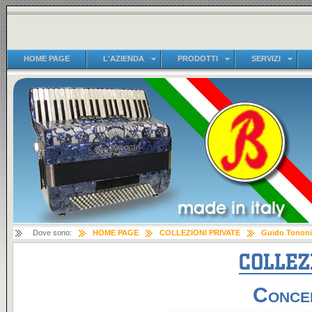
HOME PAGE
L'AZIENDA
PRODOTTI
SERVIZI
Dove sono:
HOME PAGE
COLLEZIONI PRIVATE
Guido Tononi
Concer