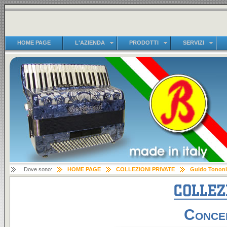
HOME PAGE
L'AZIENDA
PRODOTTI
SERVIZI
Dove sono:
HOME PAGE
COLLEZIONI PRIVATE
Guido Tononi
Concer