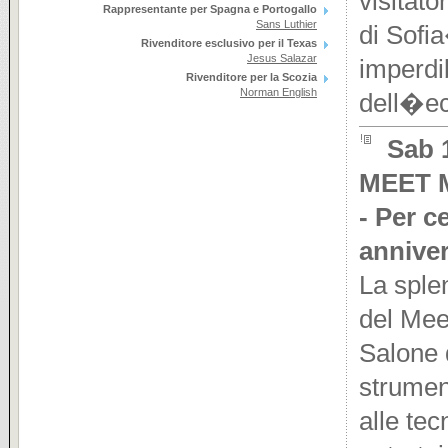
visitato
Rappresentante per Spagna e Portogallo
Sans Luthier
di Sofi
Rivenditore esclusivo per il Texas
Jesus Salazar
imperdi
Rivenditore per la Scozia
Norman English
dell�ec
Sab 
MEET 
- Per c
anniver
La sple
del Meet
Salone 
strumen
alle tec