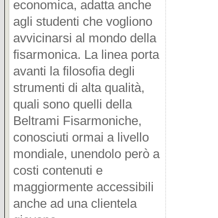
economica, adatta anche
dimensi
agli studenti che vogliono
ed un p
avvicinarsi al mondo della
tutto qu
fisarmonica. La linea porta
Partiam
avanti la filosofia degli
ben 43 
strumenti di alta qualità,
con 5 f
quali sono quelli della
vanno 
Beltrami Fisarmoniche,
configu
conosciuti ormai a livello
voce ba
mondiale, unendolo però a
Natural
costi contenuti e
config
maggiormente accessibili
richies
anche ad una clientela
sfruttar