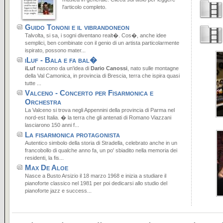
l'articolo completo.
Guido Tononi e il vibrandoneon
Talvolta, si sa, i sogni diventano realt�. Cos�, anche idee
semplici, ben combinate con il genio di un artista particolarmente
ispirato, possono mater...
iLuf - Bala e fa bal�
iLuf
nascono da un'idea di
Dario Canossi
, nato sulle montagne
della Val Camonica, in provincia di Brescia, terra che ispira quasi
tutte ...
Valceno - Concerto per Fisarmonica e
Orchestra
La Valceno si trova negli Appennini della provincia di Parma nel
nord-est Italia. � la terra che gli antenati di Romano Viazzani
lasciarono 150 anni f...
La fisarmonica protagonista
Autentico simbolo della storia di Stradella, celebrato anche in un
francobollo di qualche anno fa, un po' sbiadito nella memoria dei
residenti, la fis...
Max De Aloe
Nasce a Busto Arsizio il 18 marzo 1968 e inizia a studiare il
pianoforte classico nel 1981 per poi dedicarsi allo studio del
pianoforte jazz e success...