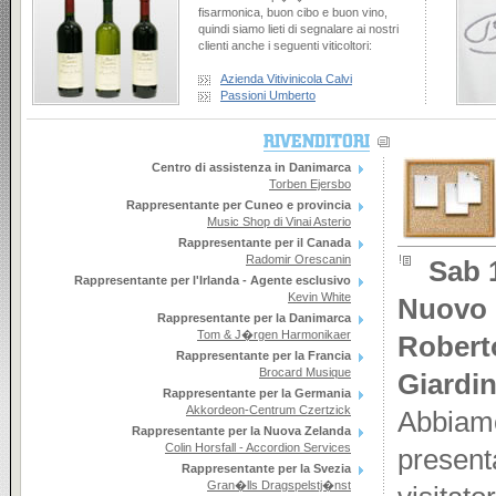
richies
fisarmonica, buon cibo e buon vino,
quindi siamo lieti di segnalare ai nostri
cera c
clienti anche i seguenti viticoltori:
morbido
Azienda Vitivinicola Calvi
Passioni Umberto
dolce 
Musett
Centro di assistenza in Danimarca
titolare
Torben Ejersbo
Rappresentante per Cuneo e provincia
cliente
Music Shop di Vinai Asterio
Rappresentante per il Canada
La Peti
Radomir Orescanin
Sab 
Rappresentante per l'Irlanda - Agente esclusivo
eccezio
Kevin White
Nuovo 
Rappresentante per la Danimarca
vanta s
Tom & J�rgen Harmonikaer
Roberto
Rappresentante per la Francia
di que
Brocard Musique
Giardin
Rappresentante per la Germania
mercato
Akkordeon-Centrum Czertzick
Abbiamo
Rappresentante per la Nuova Zelanda
Colin Horsfall - Accordion Services
presenta
Rappresentante per la Svezia
Gran�lls Dragspelstj�nst