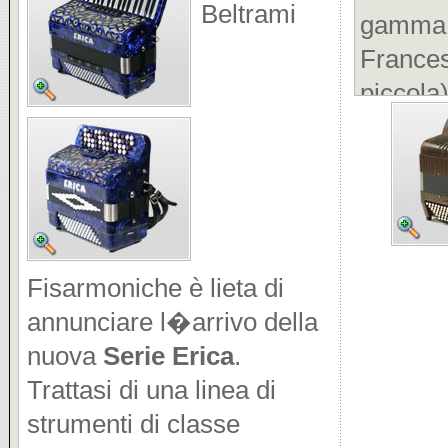
Beltrami
gamma 
France
piccol
serie 
avere 
manegge
importan
La pri
Fisarmoniche è lieta di
estetic
annunciare l�arrivo della
dispo
nuova
Serie Erica
.
l�ambi
Trattasi di una linea di
pratica
strumenti di classe
legno. 