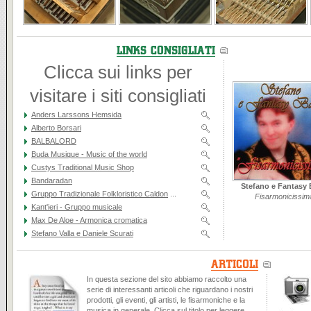
Clicca sui links per
visitare i siti consigliati
Anders Larssons Hemsida
Alberto Borsari
BALBALORD
Buda Musique - Music of the world
Custys Traditional Music Shop
Bandaradan
Stefano e Fantasy
Gruppo Tradizionale Folkloristico Caldon
...
Fisarmonicissim
Kant'ieri - Gruppo musicale
Max De Aloe - Armonica cromatica
Stefano Valla e Daniele Scurati
In questa sezione del sito abbiamo raccolto una
serie di interessanti articoli che riguardano i nostri
prodotti, gli eventi, gli artisti, le fisarmoniche e la
musica in generale. Clicca sul titolo per leggere