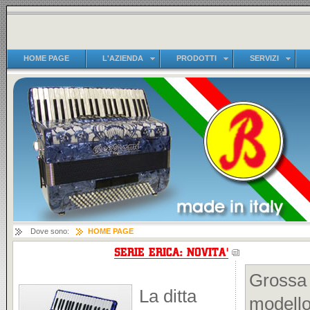
HOME PAGE
L'AZIENDA
PRODOTTI
SERVIZI
Dove sono:
HOME PAGE
Grossa 
La ditta
modell