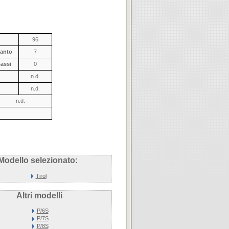
96
anto
7
assi
0
n.d.
n.d.
n.d.
Modello selezionato:
Tirol
Altri modelli
P/6S
P/7S
P/8S