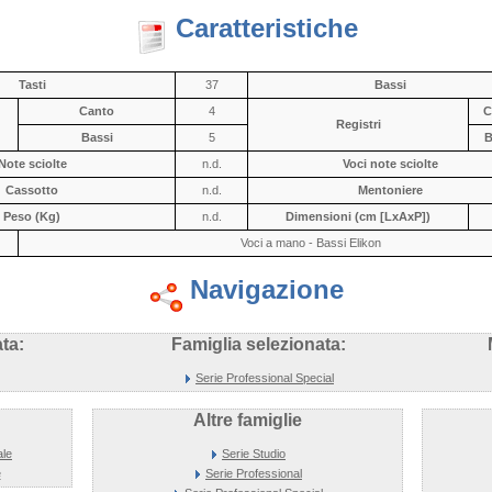
Caratteristiche
Tasti
37
Bassi
Canto
4
C
Registri
Bassi
5
B
Note sciolte
n.d.
Voci note sciolte
Cassotto
n.d.
Mentoniere
Peso (Kg)
n.d.
Dimensioni (cm [LxAxP])
Voci a mano - Bassi Elikon
Navigazione
ta:
Famiglia selezionata:
Serie Professional Special
Altre famiglie
ale
Serie Studio
e
Serie Professional