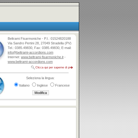
Beltrami Fisarmoniche - P.I.: 01524820188
Via Sandro Pertini 28, 27049 Stradella (PV)
Tel.: 0385.49830, Fax: 0385.49830, E-mail:
info@beltrami-accordions.com
Internet:
www.beltrami-fisarmoniche.it
-
www.beltrami-accordions.com
Clicca qui per saperne di pi�
Seleziona la lingua:
Italiano
Inglese
Francese