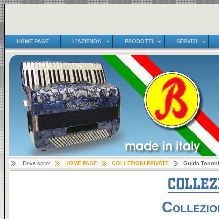
HOME PAGE
L'AZIENDA
PRODOTTI
SERVIZI
Dove sono:
HOME PAGE
COLLEZIONI PRIVATE
Guido Tononi
Collezio