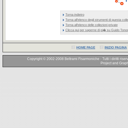
Torna indietro
Torna all'elenco degli strumenti di questa coll
Torna all'elenco delle collezioni private
Clicca qui per saperne di pi� su Guido Tonon
HOME PAGE
INIZIO PAGINA
Copyright © 2002-2008 Beltrami Fisarmoniche - Tutti i diritti riser
Project and Graphi