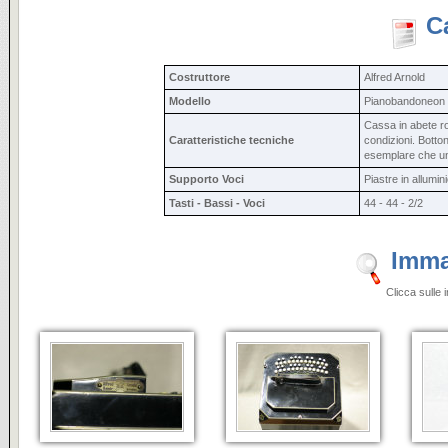
C
Costruttore
Alfred Arnold
Modello
Pianobandoneon
Cassa in abete ro
Caratteristiche tecniche
condizioni. Botton
esemplare che uni
Supporto Voci
Piastre in allumin
Tasti - Bassi - Voci
44 - 44 - 2/2
Imma
Clicca sulle 