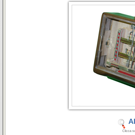
A
Clicca sulle i