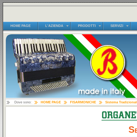
HOME PAGE
L'AZIENDA
PRODOTTI
SERVIZI
Dove sono:
HOME PAGE
FISARMONICHE
Sistema Tradizional
Se