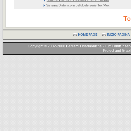
Sistema Diatonico in celluloide serie Tex/Mex
To
HOME PAGE
INIZIO PAGINA
Copyright © 2002-2008 Beltrami Fisarmoniche - Tutti i diritti riser
Project and Graphi