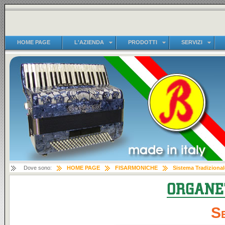
HOME PAGE
L'AZIENDA
PRODOTTI
SERVIZI
Dove sono:
HOME PAGE
FISARMONICHE
Sistema Tradizional
Se