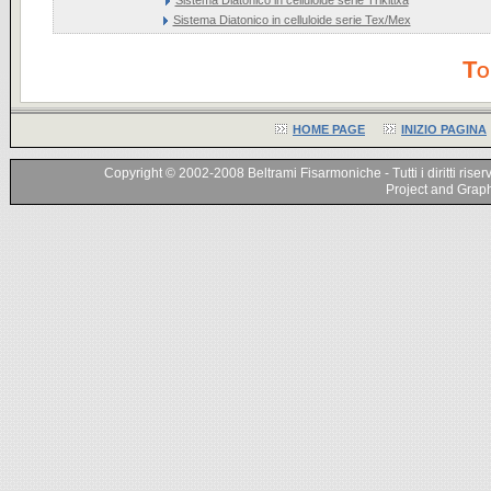
Sistema Diatonico in celluloide serie Tex/Mex
To
HOME PAGE
INIZIO PAGINA
Copyright © 2002-2008 Beltrami Fisarmoniche - Tutti i diritti riser
Project and Graphi