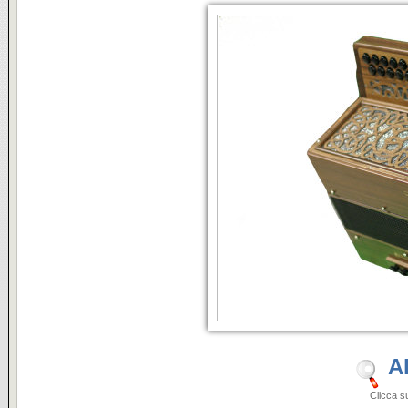
A
Clicca sulle i