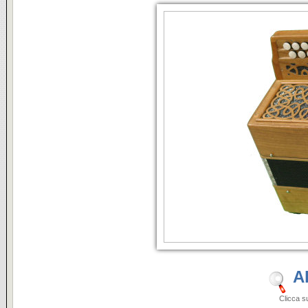
A
Clicca sulle i