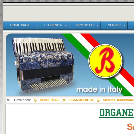
HOME PAGE
L'AZIENDA
PRODOTTI
SERVIZI
Dove sono:
HOME PAGE
FISARMONICHE
Sistema Tradizional
S