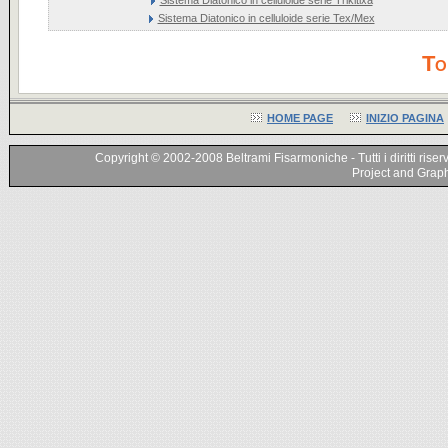
Sistema Diatonico in celluloide serie Tex/Mex
To
HOME PAGE
INIZIO PAGINA
Copyright © 2002-2008 Beltrami Fisarmoniche - Tutti i diritti riser
Project and Graphi