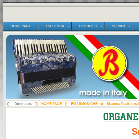
HOME PAGE
L'AZIENDA
PRODOTTI
SERVIZI
Dove sono:
HOME PAGE
FISARMONICHE
Sistema Tradizional
S