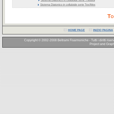
Sistema Diatonico in celluloide serie Tex/Mex
To
HOME PAGE
INIZIO PAGINA
Copyright © 2002-2008 Beltrami Fisarmoniche - Tutti i diritti riser
Project and Graphi