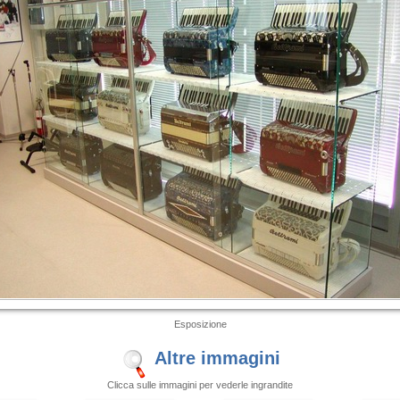
Esposizione
Altre immagini
Clicca sulle immagini per vederle ingrandite