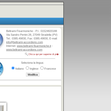
Beltrami Fisarmoniche - P.I.: 01524820188
Via Sandro Pertini 28, 27049 Stradella (PV)
Tel.: 0385.49830, Fax: 0385.49830, E-mail:
info@beltrami-accordions.com
Internet:
www.beltrami-fisarmoniche.it
-
www.beltrami-accordions.com
Clicca qui per saperne di pi�
Seleziona la lingua:
Italiano
Inglese
Francese